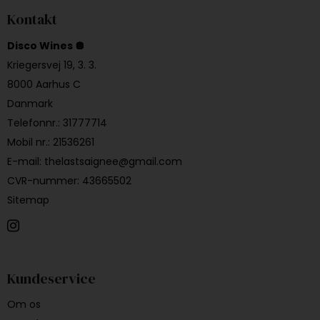
Kontakt
Disco Wines 🪩
Kriegersvej 19, 3. 3.
8000 Aarhus C
Danmark
Telefonnr.
:
31777714
Mobil nr.
:
21536261
E-mail
:
thelastsaignee@gmail.com
CVR-nummer
:
43665502
Sitemap
Kundeservice
Om os