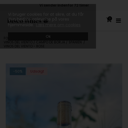
Vi sender indenfor 72 timer
Vi bruger cookies for at sikre, at du får
Disco Wines 🪩
den bedste oplevelse på vores
0
hjemmeside.
Læs mere om cookies
Ok
FORSIDE
/
ALLE VINE
/
PRODUCENTER
/
VINOS DEL VIENTO / CAMPO DE BORJA / SPANIEN
/
VINOS DEL VIENTO - ROSE
-50%
Udsolgt