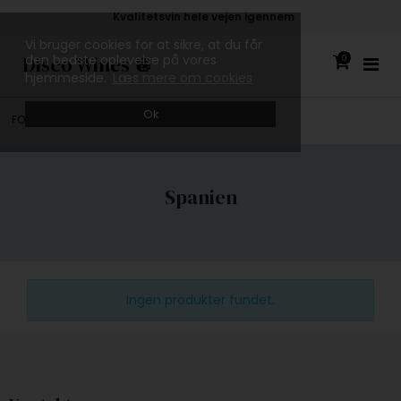
Kvalitetsvin hele vejen igennem
Vi bruger cookies for at sikre, at du får
Disco Wines 🪩
den bedste oplevelse på vores
0
hjemmeside.
Læs mere om cookies
Ok
FORSIDE
/
ALLE VINE
/
ORANGEVIN
/
SPANIEN
Spanien
Ingen produkter fundet.