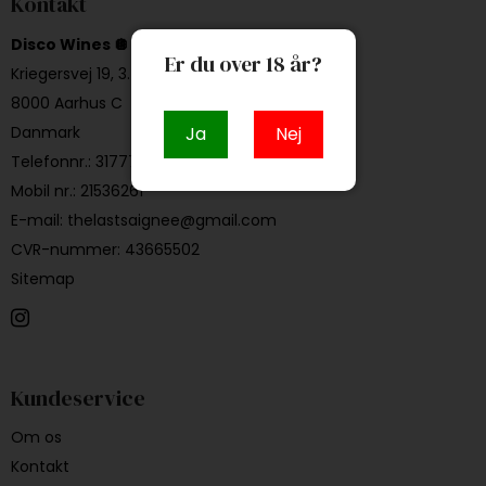
Kontakt
Disco Wines 🪩
Er du over 18 år?
Kriegersvej 19, 3. 3.
8000 Aarhus C
Danmark
Ja
Nej
Telefonnr.
:
31777714
Mobil nr.
:
21536261
E-mail
:
thelastsaignee@gmail.com
CVR-nummer
:
43665502
Sitemap
Kundeservice
Om os
Kontakt