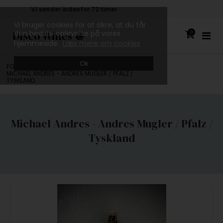
Kvalitetsvin hele vejen igennem
Vi bruger cookies for at sikre, at du får
Disco Wines 🪩
den bedste oplevelse på vores
0
hjemmeside.
Læs mere om cookies
Ok
FORSIDE
/
ALLE VINE
/
PRODUCENTER
/
MICHAEL ANDRES - ANDRES MUGLER / PFALZ /
TYSKLAND
Michael Andres - Andres Mugler / Pfalz /
Tyskland