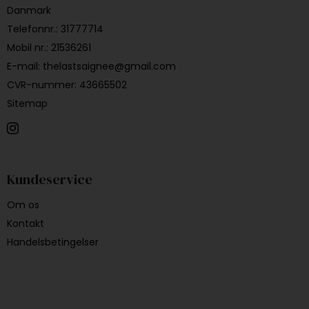
Danmark
Telefonnr.
:
31777714
Mobil nr.
:
21536261
E-mail
:
thelastsaignee@gmail.com
CVR-nummer
:
43665502
Sitemap
Kundeservice
Om os
Kontakt
Handelsbetingelser