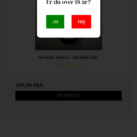
Er du over 18 år?
Ja
Nej
Michael Andres - Riesling Sekt
200,00 DKK
VIS PRODUKT